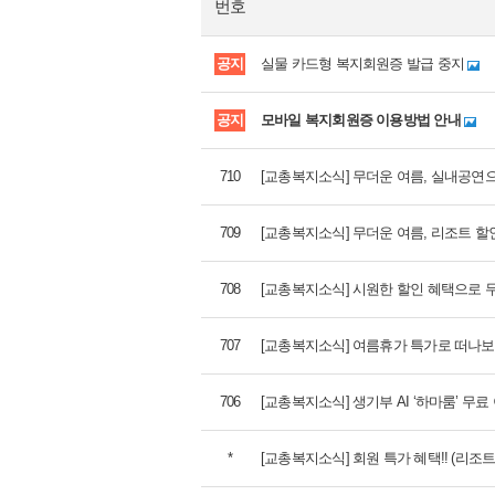
번호
공지
실물 카드형 복지회원증 발급 중지
공지
모바일 복지회원증 이용방법 안내
710
[교총복지소식] 무더운 여름, 실내공연으
709
[교총복지소식] 무더운 여름, 리조트 
708
[교총복지소식] 시원한 할인 혜택으로 
707
[교총복지소식] 여름휴가 특가로 떠나보세
706
[교총복지소식] 생기부 AI ‘하마룸’ 무료 
*
[교총복지소식] 회원 특가 혜택!! (리조트,