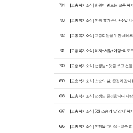
704
[교총복지소식] 회원이 만드는 교총 복지혜택
703
[교총복지소식] 여름 휴가 준비+주말 
702
[교총복지소식] 교총회원을 위한 세테크 필
701
[교총복지소식] 레저+서점+여행+리조트
700
[교총복지소식] 선생님~ 댓글 쓰고 선물받으
699
[교총복지소식] 스승의 날, 존경과 감사
698
[교총복지소식] 선생님 존경합니다 사랑
697
[교총복지소식] 5월 스승의 달 '감사' 복지
696
[교총복지소식] 여행을 떠나요~ 교총 회