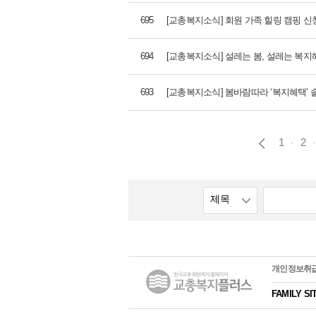
695
[교총복지소식] 회원 가족 힐링 캠핑 
694
[교총복지소식] 설레는 봄, 설레는 복지
693
[교총복지소식] 봄바람따라 ‘복지혜택’ 
1
2
제목
개인정보취
FAMILY SI