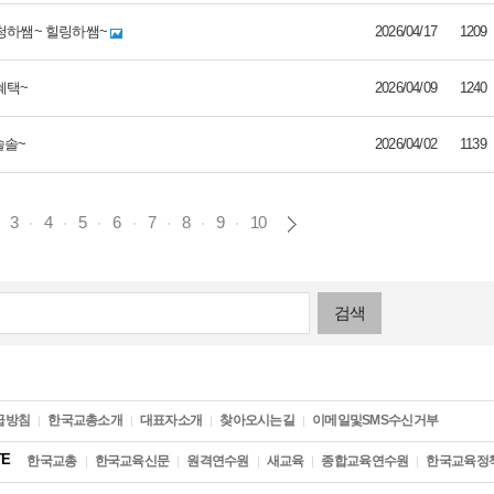
신청하쌤~ 힐링하쌤~
2026/04/17
1209
혜택~
2026/04/09
1240
솔솔~
2026/04/02
1139
3
4
5
6
7
8
9
10
급방침
한국교총소개
대표자소개
찾아오시는길
이메일및SMS수신거부
TE
한국교총
한국교육신문
원격연수원
새교육
종합교육연수원
한국교육정