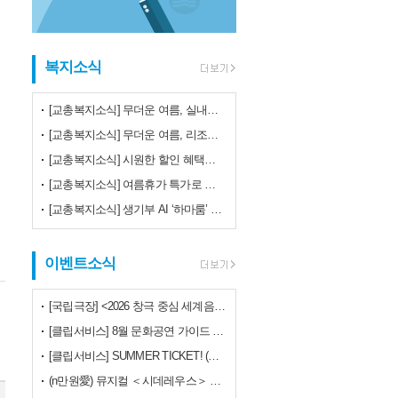
복지소식
[교총복지소식] 무더운 여름, 실내공연으로 시원하게 보내세요~!!
[교총복지소식] 무더운 여름, 리조트 할인부터 문화공연 혜택까지!
[교총복지소식] 시원한 할인 혜택으로 무더위 날려버리세요!
[교총복지소식] 여름휴가 특가로 떠나보세요~!!
[교총복지소식] 생기부 AI ‘하마룸’ 무료 이용 혜택!!
이벤트소식
[국립극장] <2026 창극 중심 세계음악극축제> 30% 특가할인!!
[클립서비스] 8월 문화공연 가이드 (최대 40% 할인)
[클립서비스] SUMMER TICKET! (최대 75% 할인!!)
(n만원愛) 뮤지컬 ＜시데레우스＞ 특별할인!!