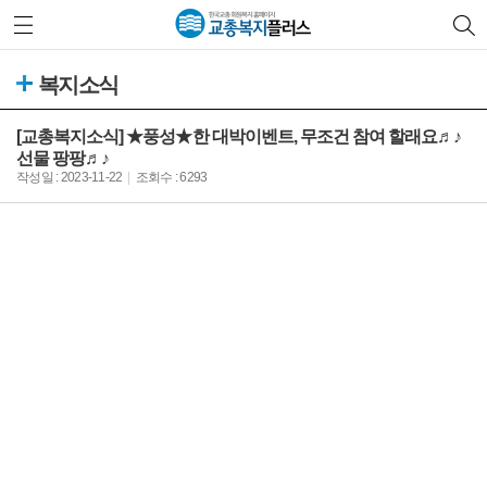
복지소식
[교총복지소식] ★풍성★한 대박이벤트, 무조건 참여 할래요♬♪
선물 팡팡♬♪
작성일 : 2023-11-22
조회수 : 6293