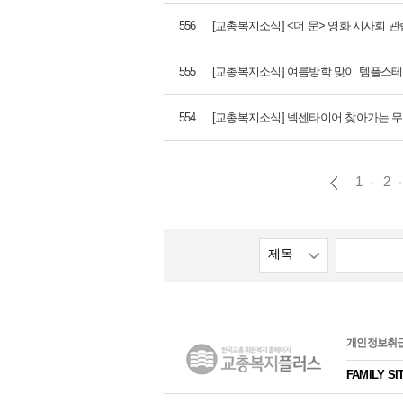
556
[교총복지소식] <더 문> 영화 시사회 관
555
[교총복지소식] 여름방학 맞이 템플스테
554
[교총복지소식] 넥센타이어 찾아가는 무
1
2
제목
개인정보취
FAMILY SI