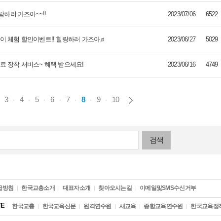
람하러 가즈아~~!!
2023/07/06
6522
이 체험 할인이벤트!! 힐링하러 가즈아♬
2023/06/27
5029
료 장착 서비스~ 혜택 받으세요!
2023/06/16
4749
3
4
5
6
7
8
9
10
급방침
한국교총소개
대표자소개
찾아오시는길
이메일및SMS수신거부
TE
한국교총
한국교육신문
원격연수원
새교육
종합교육연수원
한국교육정