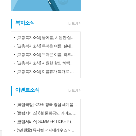
복지소식
[교총복지소식] 올여름, 시원한 실내공연으로 특별한 하루를!♬ (뮤지컬·연극·콘서트)
[교총복지소식] 무더운 여름, 실내공연으로 시원하게 보내세요~!!
[교총복지소식] 무더운 여름, 리조트 할인부터 문화공연 혜택까지!
[교총복지소식] 시원한 할인 혜택으로 무더위 날려버리세요!
[교총복지소식] 여름휴가 특가로 떠나보세요~!!
이벤트소식
[국립극장] <2026 창극 중심 세계음악극축제> 30% 특가할인!!
[클립서비스] 8월 문화공연 가이드 (최대 40% 할인)
[클립서비스] SUMMER TICKET! (최대 75% 할인!!)
(n만원愛) 뮤지컬 ＜시데레우스＞ 특별할인!!