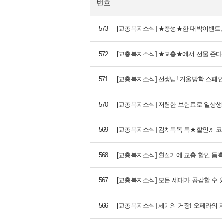
번호
573
[교총복지소식] ★풍성★한 대박이벤트,
572
[교총복지소식] ★교총★에서 선물 준다
571
[교총복지소식] 선생님! 겨울방학 스페인
570
[교총복지소식] 저렴한 보험료로 일상생
569
[교총복지소식] 김치톡톡 특★할인♬ 코
568
[교총복지소식] 환절기에 교총 할인 듬뿍
567
[교총복지소식] 모든 세대가 공감할 수 
566
[교총복지소식] 세기의 거장! 오페라의 