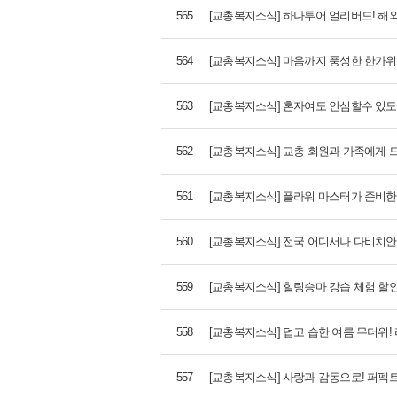
565
[교총복지소식] 하나투어 얼리버드! 해외
564
[교총복지소식] 마음까지 풍성한 한가위
563
[교총복지소식] 혼자여도 안심할수 있도록
562
[교총복지소식] 교총 회원과 가족에게 드
561
[교총복지소식] 플라워 마스터가 준비한 
560
[교총복지소식] 전국 어디서나 다비치안경
559
[교총복지소식] 힐링승마 강습 체험 할인
558
[교총복지소식] 덥고 습한 여름 무더위!
557
[교총복지소식] 사랑과 감동으로! 퍼펙트