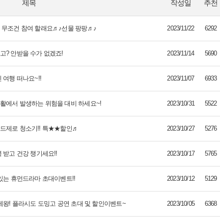
제목
작성일
추천
 무조건 참여 할래요♬♪선물 팡팡♬♪
2023/11/22
6292
고? 안받을 수가 없겠죠!
2023/11/14
5690
 여행 떠나요~!!
2023/11/07
6933
활에서 발생하는 위험을 대비 하세요~!
2023/10/31
5522
드제로 청소기!! 특★★할인♬
2023/10/27
5276
 받고 건강 챙기세요!!
2023/10/17
5765
있는 휴먼드라마 초대이벤트!!
2023/10/12
5129
제왕! 플라시도 도밍고 공연 초대 및 할인이벤트~
2023/10/05
6368