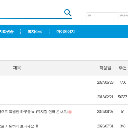
지회원증
복지소식
마이페이지
제목
작성일
추천
2024/05/29
7700
2018/02/21
56537
으로 특별한 하루를!♬ (뮤지컬·연극·콘서트)
2026/08/07
54
로 시원하게 보내세요~!!
2026/07/31
348