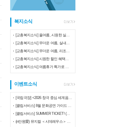
복지소식
[교총복지소식] 올여름, 시원한 실내공연으로 특별한 하루를!♬ (뮤지컬·연극·콘서트)
[교총복지소식] 무더운 여름, 실내공연으로 시원하게 보내세요~!!
[교총복지소식] 무더운 여름, 리조트 할인부터 문화공연 혜택까지!
[교총복지소식] 시원한 할인 혜택으로 무더위 날려버리세요!
[교총복지소식] 여름휴가 특가로 떠나보세요~!!
이벤트소식
[국립극장] <2026 창극 중심 세계음악극축제> 30% 특가할인!!
[클립서비스] 8월 문화공연 가이드 (최대 40% 할인)
[클립서비스] SUMMER TICKET! (최대 75% 할인!!)
(n만원愛) 뮤지컬 ＜시데레우스＞ 특별할인!!