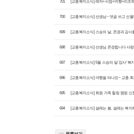
701
[교총복지소식] 레저+서점+여행+리조트
700
[교총복지소식] 선생님~ 댓글 쓰고 선물받으
699
[교총복지소식] 스승의 날, 존경과 감사
698
[교총복지소식] 선생님 존경합니다 사랑
697
[교총복지소식] 5월 스승의 달 '감사' 복지
696
[교총복지소식] 여행을 떠나요~ 교총 회
695
[교총복지소식] 회원 가족 힐링 캠핑 
694
[교총복지소식] 설레는 봄, 설레는 복지
목록보기